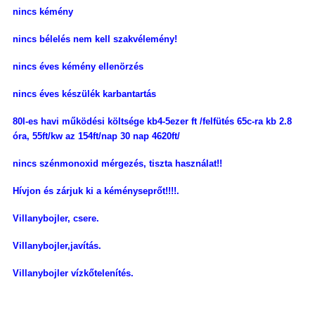
nincs kémény
nincs bélelés nem kell szakvélemény!
nincs éves kémény ellenörzés
nincs éves készülék karbantartás
80l-es havi működési költsége kb4-5ezer ft /felfütés 65c-ra kb 2.8
óra, 55ft/kw az 154ft/nap 30 nap 4620ft/
nincs szénmonoxid mérgezés, tiszta használat!!
Hívjon és zárjuk ki a kéményseprőt!!!!.
Villanybojler, csere.
Villanybojler,javítás.
Villanybojler vízkőtelenítés.