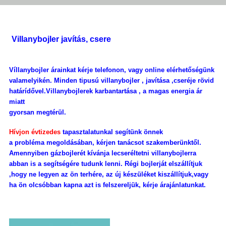
Villanybojler javítás, csere
Víllanybojler árainkat kérje telefonon, vagy online elérhetőségünk
valamelyikén. Minden tipusú villanybojler , javítása ,cseréje rövid
határídővel.Villanybojlerek karbantartása , a magas energia ár
miatt
gyorsan megtérül.
Hívjon évtizedes
tapasztalatunkal segítünk önnek
a probléma megoldásában, kérjen tanácsot szakemberünktől.
Amennyiben gázbojlerét kívánja lecseréltetni villanybojlerra
abban is a segítségére tudunk lenni. Régi bojlerját elszállítjuk
,hogy ne legyen az ön terhére, az új készüléket kiszállítjuk,vagy
ha ön olcsóbban kapna azt is felszereljük, kérje árajánlatunkat.