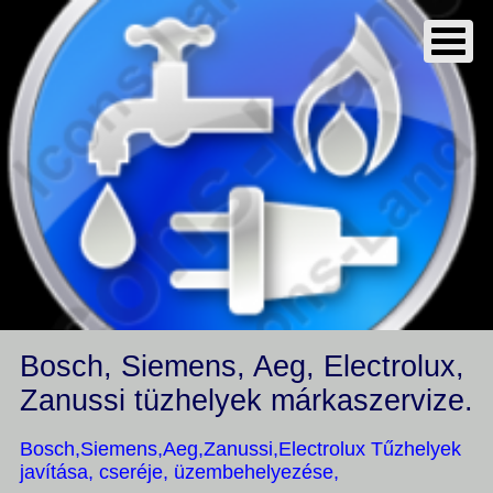
Bosch, Siemens, Aeg, Electrolux,
Zanussi tüzhelyek márkaszervize.
Bosch,Siemens,Aeg,Zanussi,Electrolux Tűzhelyek
javítása, cseréje, üzembehelyezése,