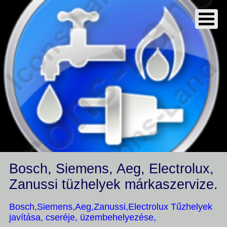
Bosch, Siemens, Aeg, Electrolux,
Zanussi tüzhelyek márkaszervize.
Bosch,Siemens,Aeg,Zanussi,Electrolux Tűzhelyek
javítása, cseréje, üzembehelyezése,